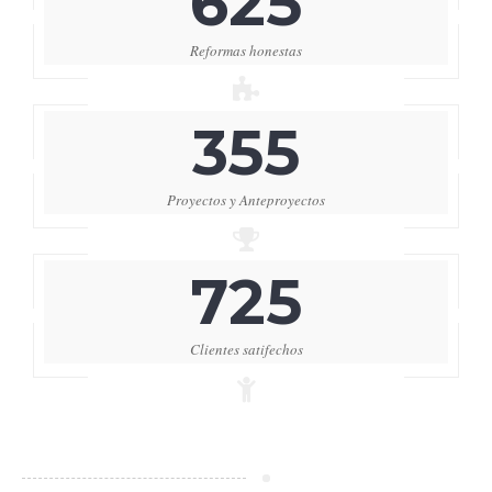
625
Reformas honestas
355
Proyectos y Anteproyectos
725
Clientes satifechos