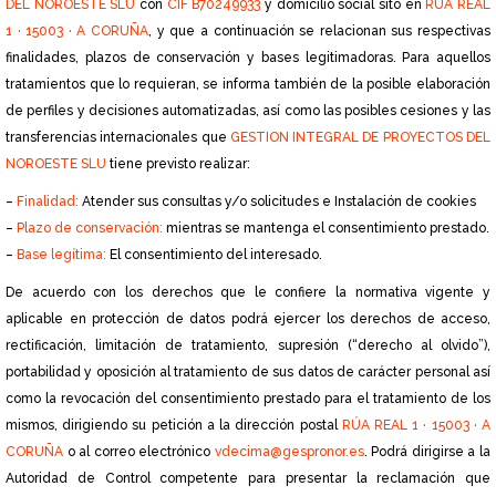
DEL NOROESTE SLU
con
CIF B70249933
y domicilio social sito en
RÚA REAL
1 · 15003 · A CORUÑA
, y que a continuación se relacionan sus respectivas
finalidades, plazos de conservación y bases legitimadoras. Para aquellos
tratamientos que lo requieran, se informa también de la posible elaboración
de perfiles y decisiones automatizadas, así como las posibles cesiones y las
transferencias internacionales que
GESTION INTEGRAL DE PROYECTOS DEL
NOROESTE SLU
tiene previsto realizar:
–
Finalidad:
Atender sus consultas y/o solicitudes e Instalación de cookies
–
Plazo de conservación:
mientras se mantenga el consentimiento prestado.
–
Base legítima:
El consentimiento del interesado.
De acuerdo con los derechos que le confiere la normativa vigente y
aplicable en protección de datos podrá ejercer los derechos de acceso,
rectificación, limitación de tratamiento, supresión (“derecho al olvido”),
portabilidad y oposición al tratamiento de sus datos de carácter personal así
como la revocación del consentimiento prestado para el tratamiento de los
mismos, dirigiendo su petición a la dirección postal
RÚA REAL 1 · 15003 · A
CORUÑA
o al correo electrónico
vdecima@gespronor.es
. Podrá dirigirse a la
Autoridad de Control competente para presentar la reclamación que