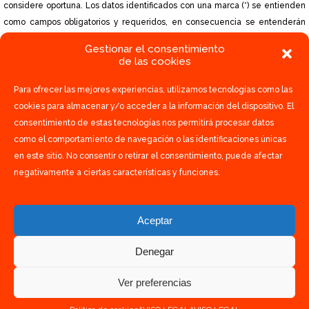
considere oportuna. Los datos identificados con una marca (*) se entienden
como campos obligatorios y requeridos, en consecuencia se entenderán
como necesarios para acometer las finalidades mencionadas con
Gestionar el consentimiento
anterioridad.
de las cookies
Con envío del formulario de recogida de datos usted acepta la política de
Para ofrecer las mejores experiencias, utilizamos tecnologías como las
privacidad de
GESTION INTEGRAL DE PROYECTOS DEL NOROESTE SLU
.
cookies para almacenar y/o acceder a la información del dispositivo. El
consentimiento de estas tecnologías nos permitirá procesar datos
como el comportamiento de navegación o las identificaciones únicas
en este sitio. No consentir o retirar el consentimiento, puede afectar
negativamente a ciertas características y funciones.
Aceptar
Volver arriba
Denegar
Ver preferencias