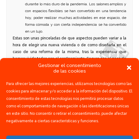
durante lo más duro de la pandemia. Los salones amplios y
con espacios flexibles se han convertido en una tendencia
hoy, poder realizar muchas actividades en ese espacio, de
forma cómoda y con cierta independencia se ha convertido
en un lujo.
Estas son unas pinceladas de que aspectos pueden variar a la
hora de elegir una nueva vivienda o de como diseñarla en el
caso de una reforma de la misma, tras la experiencia que
hemos vivido todos con el confinamiento. Seguro con el paso de
Gestionar el consentimiento
los meses irán apareciendo más, ya que lo que está claro, es
de las cookies
que nada será lo mismo tras el COVID·19.
Para ofrecer las mejores experiencias, utilizamos tecnologías como las
cookies para almacenar y/o acceder a la información del dispositivo. El
consentimiento de estas tecnologías nos permitirá procesar datos
como el comportamiento de navegación o las identificaciones únicas
en este sitio. No consentir o retirar el consentimiento, puede afectar
negativamente a ciertas características y funciones.