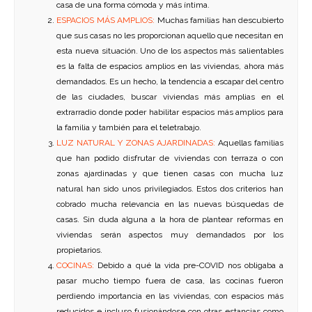
casa de una forma cómoda y más íntima.
ESPACIOS MÁS AMPLIOS:
Muchas familias han descubierto
que sus casas no les proporcionan aquello que necesitan en
esta nueva situación. Uno de los aspectos más salientables
es la falta de espacios amplios en las viviendas, ahora más
demandados. Es un hecho, la tendencia a escapar del centro
de las ciudades, buscar viviendas más amplias en el
extrarradio donde poder habilitar espacios más amplios para
la familia y también para el teletrabajo.
LUZ NATURAL Y ZONAS AJARDINADAS:
Aquellas familias
que han podido disfrutar de viviendas con terraza o con
zonas ajardinadas y que tienen casas con mucha luz
natural han sido unos privilegiados. Estos dos criterios han
cobrado mucha relevancia en las nuevas búsquedas de
casas. Sin duda alguna a la hora de plantear reformas en
viviendas serán aspectos muy demandados por los
propietarios.
COCINAS:
Debido a qué la vida pre-COVID nos obligaba a
pasar mucho tiempo fuera de casa, las cocinas fueron
perdiendo importancia en las viviendas, con espacios más
reducidos e incluso fusionándose con otras estancias como