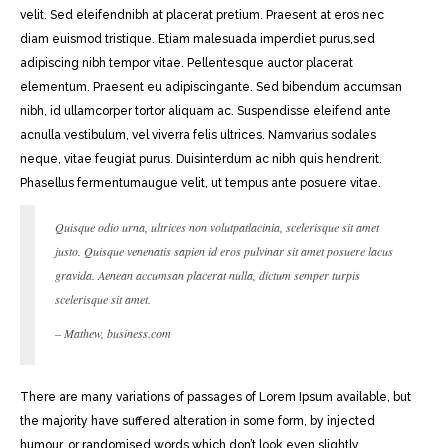
velit. Sed eleifendnibh at placerat pretium. Praesent at eros nec
diam euismod tristique. Etiam malesuada imperdiet purus,sed
adipiscing nibh tempor vitae. Pellentesque auctor placerat
elementum. Praesent eu adipiscingante. Sed bibendum accumsan
nibh, id ullamcorper tortor aliquam ac. Suspendisse eleifend ante
acnulla vestibulum, vel viverra felis ultrices. Namvarius sodales
neque, vitae feugiat purus. Duisinterdum ac nibh quis hendrerit.
Phasellus fermentumaugue velit, ut tempus ante posuere vitae.
Quisque odio urna, ultrices non volutpatlacinia, scelerisque sit amet
justo. Quisque venenatis sapien id eros pulvinar sit amet posuere lacus
gravida. Aenean accumsan placerat nulla, dictum semper turpis
scelerisque sit amet.
– Mathew, business.com
There are many variations of passages of Lorem Ipsum available, but
the majority have suffered alteration in some form, by injected
humour, or randomised words which don’t look even slightly