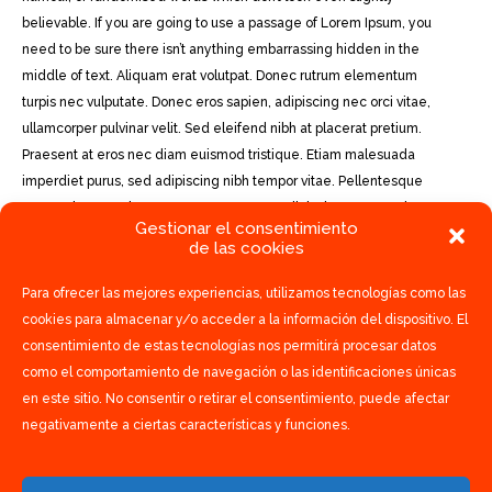
believable. If you are going to use a passage of Lorem Ipsum, you
need to be sure there isn’t anything embarrassing hidden in the
middle of text. Aliquam erat volutpat. Donec rutrum elementum
turpis nec vulputate. Donec eros sapien, adipiscing nec orci vitae,
ullamcorper pulvinar velit. Sed eleifend nibh at placerat pretium.
Praesent at eros nec diam euismod tristique. Etiam malesuada
imperdiet purus, sed adipiscing nibh tempor vitae. Pellentesque
auctor placerat elementum. Praesent eu adipiscing ante. Sed
Gestionar el consentimiento
bibendum accumsan nibh, id ullamcorper tortor aliquam ac.
de las cookies
Suspendisse eleifend ante ac nulla vestibulum, vel viverra felis
ultrices. Nam varius sodales neque, vitae feugiat purus. Duis
Para ofrecer las mejores experiencias, utilizamos tecnologías como las
interdum ac nibh quis hendrerit. Phasellus fermentum augue velit, ut
cookies para almacenar y/o acceder a la información del dispositivo. El
tempus ante posuere vitae.
consentimiento de estas tecnologías nos permitirá procesar datos
como el comportamiento de navegación o las identificaciones únicas
en este sitio. No consentir o retirar el consentimiento, puede afectar
negativamente a ciertas características y funciones.