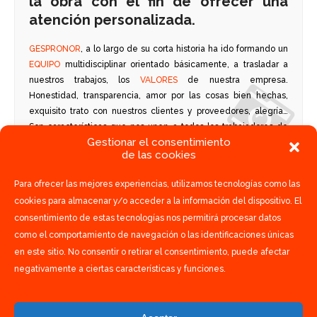
la obra con el fin de ofrecer una
atención personalizada.
GESPRONOR
, a lo largo de su corta historia ha ido formando un
EQUIPO
multidisciplinar orientado básicamente, a trasladar a
nuestros trabajos, los
VALORES
de nuestra empresa.
Honestidad, transparencia, amor por las cosas bien hechas,
exquisito trato con nuestros clientes y proveedores, alegría…
Son características que nos unen a todos los trabajadores de
Gestionar el consentimiento
GESPRONOR. Hacer las cosas de otra manera es nuestra forma
de las cookies
de ser y de sentir.
Para ofrecer las mejores experiencias, utilizamos tecnologías como las
cookies para almacenar y/o acceder a la información del dispositivo. El
consentimiento de estas tecnologías nos permitirá procesar datos
como el comportamiento de navegación o las identificaciones únicas
en este sitio. No consentir o retirar el consentimiento, puede afectar
negativamente a ciertas características y funciones.